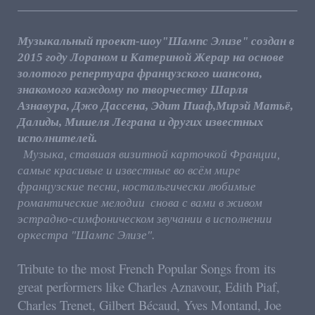
Музыкальный проект-шоу"Шампс Элизе" создан в
2015 году Лораном и Катериной Жерар на основе
золотого репертуара французского шансона,
знакомого каждому по творчеству Шарля
Азнавура, Джо Дассена, Эдит Пиаф,Мирэй Матьё,
Далиды, Мишеля Леграна и других известных
исполнителей.
Музыка, ставшая визитной карточкой Франции,
самые красивые и известные во всём мире
французские песни, ностальгически любимые
романтические мелодии снова с вами в живом
эстрадно-симфоническом звучании в исполнении
оркестра "Шампс Элизе".
Tribute to the most French Popular Songs from its
great performers like Charles Aznavour, Edith Piaf,
Charles Trenet, Gilbert Bécaud, Yves Montand, Joe