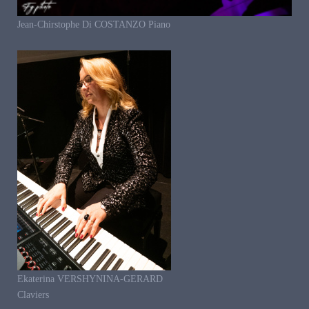
Jean-Chirstophe Di COSTANZO Piano
Ekaterina VERSHYNINA-GERARD
Claviers